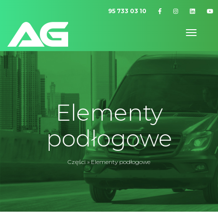
95 733 03 10
Elementy
podłogowe
Części
»
Elementy podłogowe