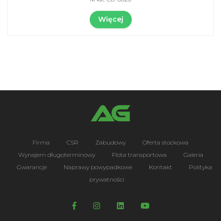
Więcej
Firma
CSR
Zabudowy
Oferta stockowa
Wynajem długoterminowy
Flota transportowa
Galeria
Gwarancje
Naprawy powypadkowe
Kontakt
Polityka
prywatności